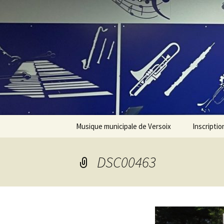
Aller
au
contenu
Musique municipale de Versoix
Inscriptio
Présentation
DSC00463