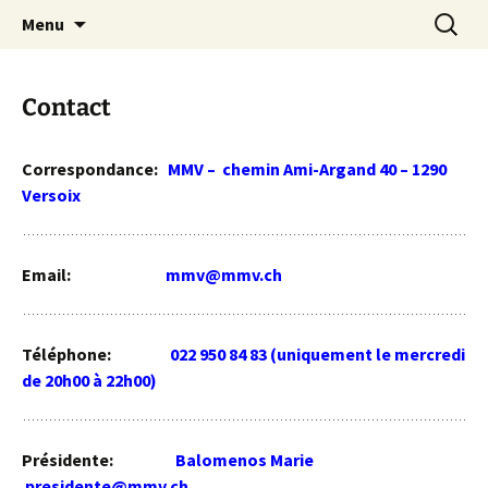
Aller
Recherc
Menu
au
contenu
Contact
Correspondance:
MMV – chemin Ami-Argand 40 – 1290
Versoix
Email:
mmv@mmv.ch
Téléphone:
022 950 84 83 (uniquement le mercredi
de 20h00 à 22h00)
Présidente:
Balomenos Marie
presidente@mmv.ch