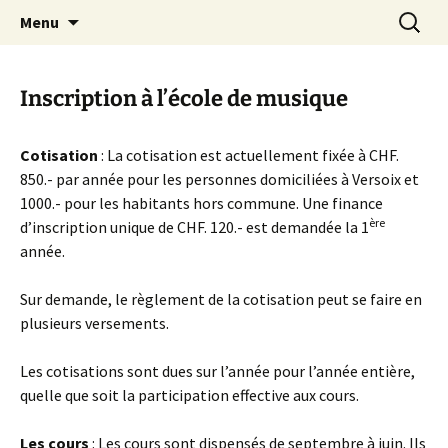
Aller
Recherc
Menu
au
contenu
Inscription à l’école de musique
Cotisation
: La cotisation est actuellement fixée à CHF.
850.- par année pour les personnes domiciliées à Versoix et
1000.- pour les habitants hors commune. Une finance
ère
d’inscription unique de CHF. 120.- est demandée la 1
année.
Sur demande, le règlement de la cotisation peut se faire en
plusieurs versements.
Les cotisations sont dues sur l’année pour l’année entière,
quelle que soit la participation effective aux cours.
Les cours
: Les cours sont dispensés de septembre à juin. Ils