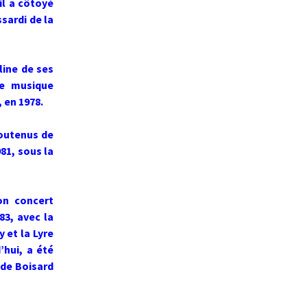
il a côtoyé
sardi de la
line de ses
de musique
 en 1978.
soutenus de
981, sous la
on concert
83, avec la
 et la Lyre
’hui, a été
nde Boisard