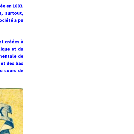
éée en 1883.
t, surtout,
ociété a pu
nt créées à
tique et du
umentale de
 et des bas
au cours de