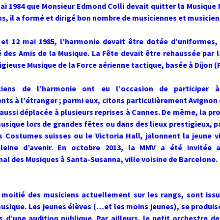
ai 1984 que Monsieur Edmond Colli devait quitter la Musique 
ns, il a formé et dirigé bon nombre de musiciennes et musicien
 et 12 mai 1985, l’harmonie devait être dotée d’uniformes,
 des Amis de la Musique. La Fête devait être rehaussée par 
tigieuse Musique de la Force aérienne tactique, basée à Dijon (
iens de l’harmonie ont eu l’occasion de participer à
ts à l’étranger ; parmi eux, citons particulièrement Avignon e
aussi déplacée à plusieurs reprises à Cannes. De même, la pr
usique lors de grandes fêtes ou dans des lieux prestigieux, 
s Costumes suisses ou le Victoria Hall, jalonnent la jeune v
pleine d’avenir. En octobre 2013, la MMV a été invitée a
nal des Musiques à Santa-Susanna, ville voisine de Barcelone.
 moitié des musiciens actuellement sur les rangs, sont iss
usique. Les jeunes élèves (…et les moins jeunes), se produi
s d’une audition publique. Par ailleurs, le petit orchestre de