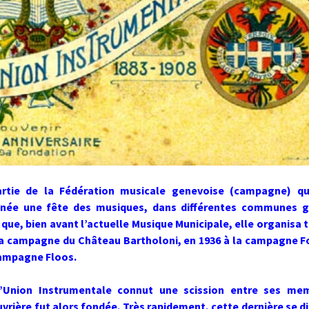
partie de la Fédération musicale genevoise (campagne) qu
née une fête des musiques, dans différentes communes g
 que, bien avant l’actuelle Musique Municipale, elle organisa t
la campagne du Château Bartholoni, en 1936 à la campagne F
campagne Floos.
l’Union Instrumentale connut une scission entre ses me
vrière fut alors fondée. Très rapidement, cette dernière se di