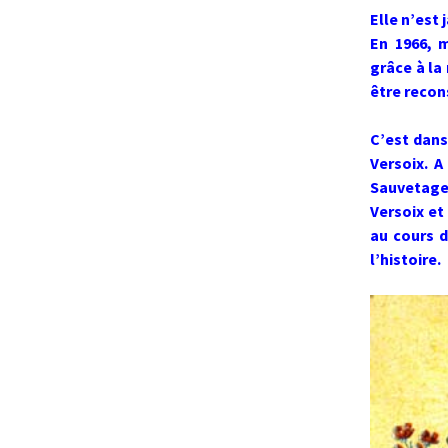
Elle n’est 
En 1966, m
grâce à la
être recon
C’est dans
Versoix. A
Sauvetage,
Versoix et
au cours d
l’histoire.