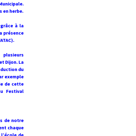
Municipale.
s en herbe.
 grâce à la
la présence
FATAC).
 plusieurs
t Dijon. La
oduction du
par exemple
ie de cette
u Festival
us de notre
sent chaque
 l’école de