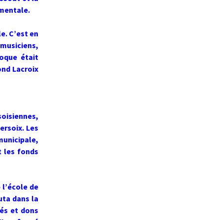
umentale.
e. C’est en
musiciens,
poque était
ond Lacroix
soisiennes,
ersoix. Les
municipale,
t les fonds
 l’école de
uta dans la
tés et dons