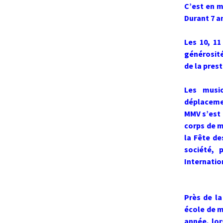
C’est en m
Durant 7 a
Les 10, 11
générosité
de la pres
Les music
déplacemen
MMV s’est 
corps de m
la Fête de
société, 
Internatio
Près de la
école de m
année, lor