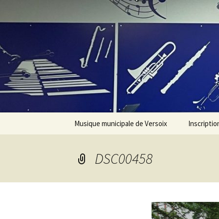
Aller
au
contenu
Musique municipale de Versoix
Inscriptio
Présentation
DSC00458