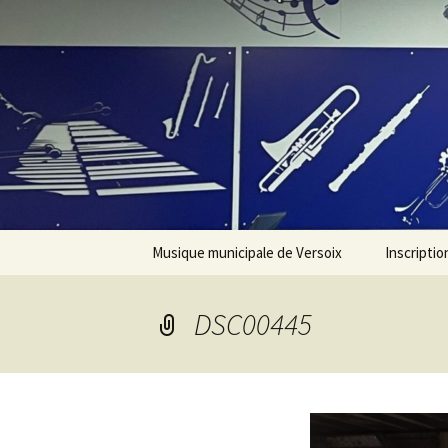
Aller
au
contenu
Musique municipale de Versoix
Inscriptio
Présentation
DSC00445