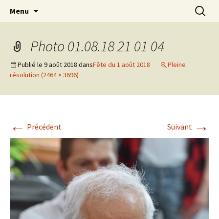
Aller
Recherc
Menu
au
contenu
Photo 01.08.18 21 01 04
Publié le
9 août 2018
dans
Fête du 1 août 2018
Pleine
résolution (2464 × 3696)
←
→
Précédent
Suivant