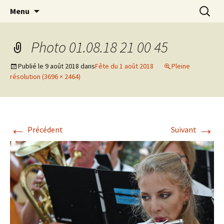
Aller
Recherc
Menu
au
contenu
Photo 01.08.18 21 00 45
Publié le
9 août 2018
dans
Fête du 1 août 2018
Pleine
résolution (3696 × 2464)
←
→
Précédent
Suivant