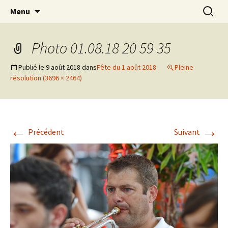
Aller
Recherc
Menu
au
contenu
Photo 01.08.18 20 59 35
Publié le
9 août 2018
dans
Fête du 1 août 2018
Pleine
résolution (3696 × 2464)
←
→
Précédent
Suivant