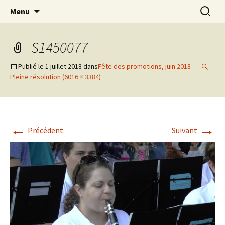
Aller
Recherc
Menu
au
contenu
S1450077
Publié le
1 juillet 2018
dans
Fête des promotions, juin 2018
Pleine résolution (6016 × 3384)
←
→
Précédent
Suivant