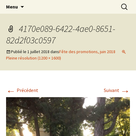
Aller
Recherc
Menu
au
contenu
4170e089-6422-4ae0-8651-
82d2f03c0597
Publié le
1 juillet 2018
dans
Fête des promotions, juin 2018
Pleine résolution (1200 × 1600)
←
→
Précédent
Suivant