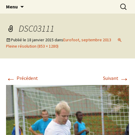
Aller
Recherc
Menu
au
contenu
DSC03111
Publié le
18 janvier 2015
dans
Eurofoot, septembre 2013
Pleine résolution (853 × 1280)
←
→
Précédent
Suivant