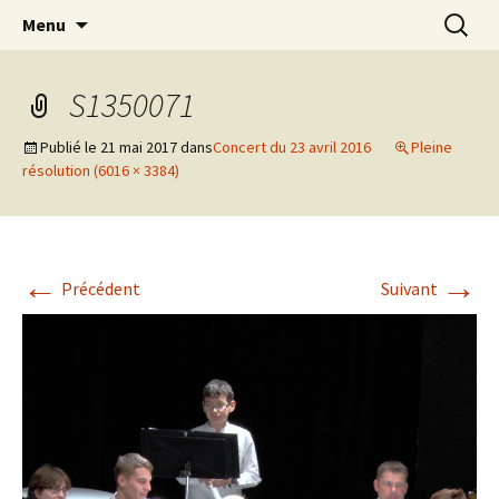
Aller
Recherc
Menu
au
contenu
S1350071
Publié le
21 mai 2017
dans
Concert du 23 avril 2016
Pleine
résolution (6016 × 3384)
←
→
Précédent
Suivant