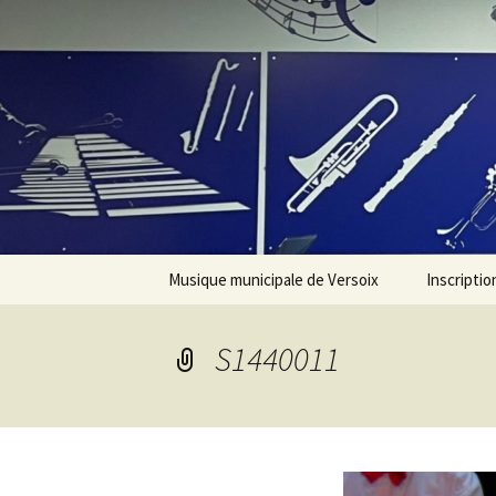
Aller
au
contenu
Musique municipale de Versoix
Inscriptio
Présentation
S1440011